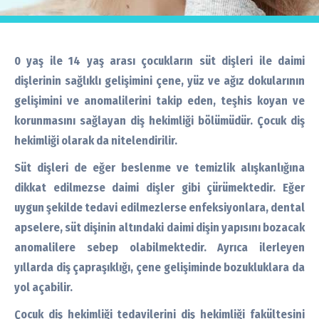
0 yaş ile 14 yaş arası çocukların süt dişleri ile daimi
dişlerinin sağlıklı gelişimini çene, yüz ve ağız dokularının
gelişimini ve anomalilerini takip eden, teşhis koyan ve
korunmasını sağlayan diş hekimliği bölümüdür. Çocuk diş
hekimliği olarak da nitelendirilir.
Süt dişleri de eğer beslenme ve temizlik alışkanlığına
dikkat edilmezse daimi dişler gibi çürümektedir. Eğer
uygun şekilde tedavi edilmezlerse enfeksiyonlara, dental
apselere, süt dişinin altındaki daimi dişin yapısını bozacak
anomalilere sebep olabilmektedir. Ayrıca ilerleyen
yıllarda diş çapraşıklığı, çene gelişiminde bozukluklara da
yol açabilir.
Çocuk diş hekimliği tedavilerini diş hekimliği fakültesini